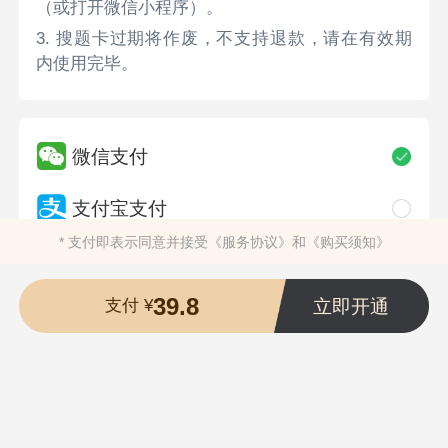
（或打开微信小程序）。
3. 搜题卡过期将作废，不支持退款，请在有效期
内使用完毕。
微信支付
支付宝支付
* 支付即表示同意并接受
《服务协议》
和
《购买须知》
39.8
立即开通
支付 ¥
长沙希赛千亿教育科技有限公司
版权所有 ©2009-2026
湘ICP备20013116号-1
湘公安备案43019002002055号
营业执照
违法和不良信息举报电话：400-118-7898
举报/反馈/投诉邮箱：deng@ujigu.com