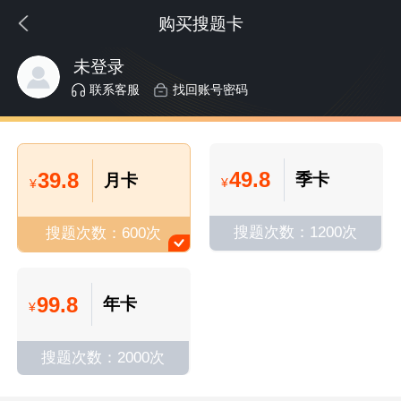
购买搜题卡
未登录
联系客服
找回账号密码
49.8
39.8
季卡
月卡
¥
¥
搜题次数：1200次
搜题次数：600次
99.8
年卡
¥
搜题次数：2000次