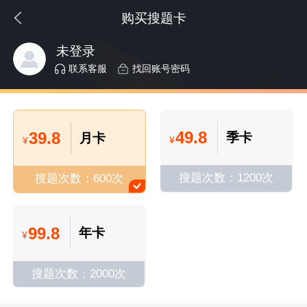
购买搜题卡
未登录
联系客服
找回账号密码
49.8
39.8
季卡
月卡
¥
¥
搜题次数：1200次
搜题次数：600次
99.8
年卡
¥
搜题次数：2000次