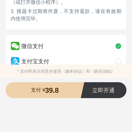
（或打开微信小程序）。
3. 搜题卡过期将作废，不支持退款，请在有效期
内使用完毕。
微信支付
支付宝支付
* 支付即表示同意并接受
《服务协议》
和
《购买须知》
39.8
立即开通
支付 ¥
长沙希赛千亿教育科技有限公司
版权所有 ©2009-2026
湘ICP备20013116号-1
湘公安备案43019002002055号
营业执照
违法和不良信息举报电话：400-118-7898
举报/反馈/投诉邮箱：deng@ujigu.com